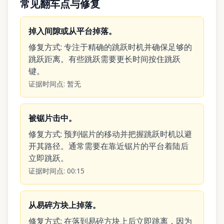
常见翻车点与修复
掉入间隙或从平台掉落。
修复方式
:
专注于精确的跳跃时机并确保足够的
跳跃距离。有些跳跃需要更长时间按住跳跃
键。
证据时间点
:
暂无
被锯片击中。
修复方式
:
预判锯片的移动并把握跳跃时机以避
开其路径。通常需要在靠近锯片的平台着陆后
立即跳跃。
证据时间点
:
00:15
从易碎方块上掉落。
修复方式
:
在落到易碎方块上后立即跳离，因为