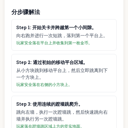
分步骤解法
Step
1
:
开始关卡并跨越第一个小间隙。
向右跑并进行一次短跳，落到第一个平台上。
玩家安全落在平台上并收集到第一枚金币。
Step
2
:
通过初始的移动平台区域。
从小方块跳到移动平台上，然后立即跳离到下
一个方块上。
玩家安全落在右侧的小方块上。
Step
3
:
使用连续的蹬墙跳爬升。
跳向左墙，执行一次蹬墙跳，然后快速跳向右
墙并执行另一次蹬墙跳。
玩家落在蹬墙跳区域上方的坚实地面。