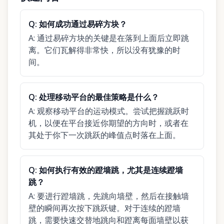
Q:
如何成功通过易碎方块？
A:
通过易碎方块的关键是在落到上面后立即跳
离。它们瓦解得非常快，所以没有犹豫的时
间。
Q:
处理移动平台的最佳策略是什么？
A:
观察移动平台的运动模式。尝试把握跳跃时
机，以便在平台接近你期望的方向时，或者在
其处于你下一次跳跃的峰值点时落在上面。
Q:
如何执行有效的蹬墙跳，尤其是连续蹬墙
跳？
A:
要进行蹬墙跳，先跳向墙壁，然后在接触墙
壁的瞬间再次按下跳跃键。对于连续的蹬墙
跳，需要快速交替地跳向和蹬离每面墙壁以获