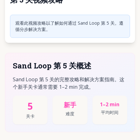
点击播放视频
观看此视频攻略以了解如何通过 Sand Loop 第 5 关。遵
循分步解决方案。
Sand Loop 第 5 关概述
Sand Loop 第 5 关的完整攻略和解决方案指南。这
个新手关卡通常需要 1–2 min 完成。
5
新手
1–2 min
平均时间
难度
关卡