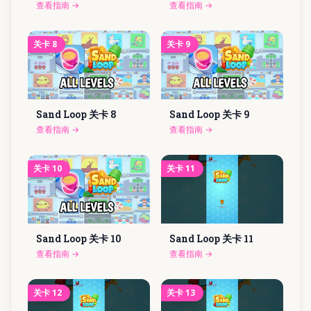
查看指南
→
查看指南
→
关卡
8
关卡
9
Sand Loop 关卡
8
Sand Loop 关卡
9
查看指南
→
查看指南
→
关卡
10
关卡
11
Sand Loop 关卡
10
Sand Loop 关卡
11
查看指南
→
查看指南
→
关卡
12
关卡
13