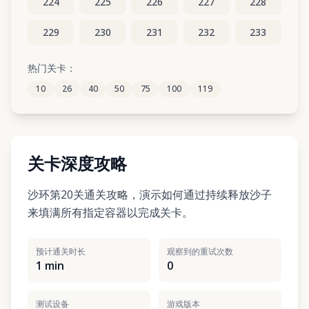
224
225
226
227
228
229
230
231
232
233
234
235
236
237
238
热门关卡：
10
26
40
50
75
100
119
239
240
241
242
243
关卡深度攻略
沙环第20关通关攻略，演示如何通过持续释放沙子
来填满所有指定容器以完成关卡。
预计通关时长
观察到的重试次数
1 min
0
测试设备
游戏版本