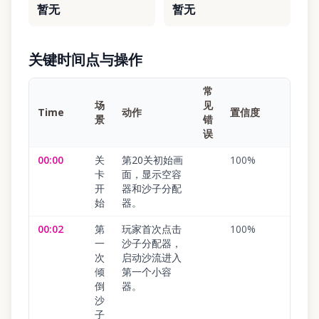
暂无
暂无
关键时间点与操作
常
场
见
Time
动作
置信度
景
错
误
00:00
关
第20关初始画
100
%
卡
面，显示空容
开
器和沙子分配
始
器。
00:02
第
玩家首次点击
100
%
一
沙子分配器，
次
启动沙流进入
倾
第一个小容
倒
器。
沙
子