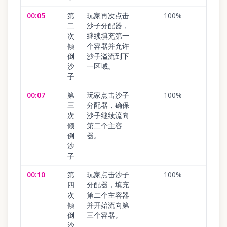
00:05
第
玩家再次点击
100
%
二
沙子分配器，
次
继续填充第一
倾
个容器并允许
倒
沙子溢流到下
沙
一区域。
子
00:07
第
玩家点击沙子
100
%
三
分配器，确保
次
沙子继续流向
倾
第二个主容
倒
器。
沙
子
00:10
第
玩家点击沙子
100
%
四
分配器，填充
次
第二个主容器
倾
并开始流向第
倒
三个容器。
沙