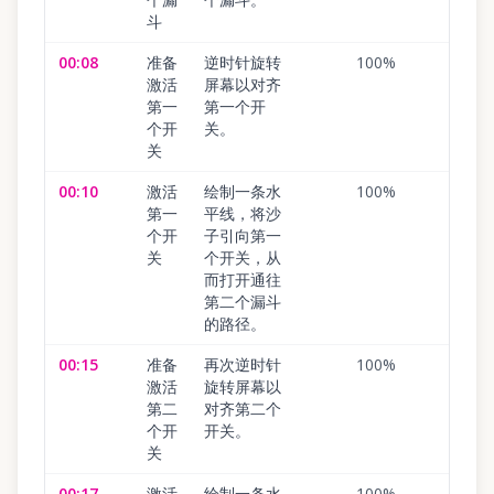
斗
00:08
准备
逆时针旋转
100
%
激活
屏幕以对齐
第一
第一个开
个开
关。
关
00:10
激活
绘制一条水
100
%
第一
平线，将沙
个开
子引向第一
关
个开关，从
而打开通往
第二个漏斗
的路径。
00:15
准备
再次逆时针
100
%
激活
旋转屏幕以
第二
对齐第二个
个开
开关。
关
00:17
激活
绘制一条水
100
%