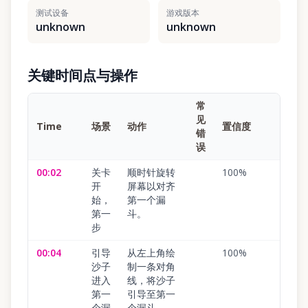
测试设备
游戏版本
unknown
unknown
关键时间点与操作
常
见
Time
场景
动作
置信度
错
误
00:02
关卡
顺时针旋转
100
%
开
屏幕以对齐
始，
第一个漏
第一
斗。
步
00:04
引导
从左上角绘
100
%
沙子
制一条对角
进入
线，将沙子
第一
引导至第一
个漏
个漏斗。