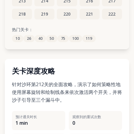
213
214
215
216
217
218
219
220
221
222
223
224
225
226
227
热门关卡：
10
26
40
50
75
100
119
228
229
230
231
232
关卡深度攻略
针对沙环第212关的全面攻略，演示了如何策略性地
使用屏幕旋转和绘制线条来依次激活两个开关，并将
沙子引导至三个漏斗中。
预计通关时长
观察到的重试次数
1 min
0