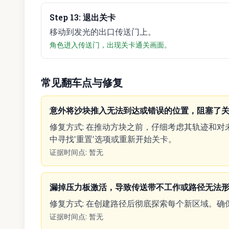
Step
13
:
退出关卡
移动到发光的出口传送门上。
角色进入传送门，出现关卡通关画面。
常见翻车点与修复
意外将沙块推入无法到达或错误的位置，阻塞了
修复方式
:
在推动方块之前，仔细考虑其轨迹和对
中寻找'重置'选项或重新开始关卡。
证据时间点
:
暂无
漏掉压力板激活，导致传送带不工作或路径无法
修复方式
:
在创建路径后彻底探索每个新区域。确
证据时间点
:
暂无