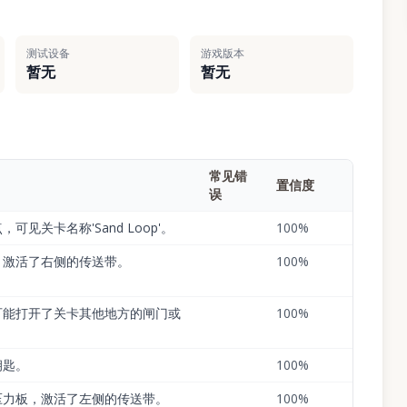
测试设备
游戏版本
暂无
暂无
常见错
置信度
误
见关卡名称'Sand Loop'。
100
%
，激活了右侧的传送带。
100
%
可能打开了关卡其他地方的闸门或
100
%
钥匙。
100
%
压力板，激活了左侧的传送带。
100
%