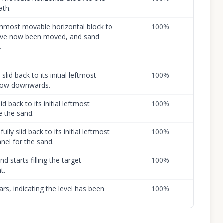
ath.
mmost movable horizontal block to
100
%
s have now been moved, and sand
.
lid back to its initial leftmost
100
%
 flow downwards.
id back to its initial leftmost
100
%
e the sand.
ly slid back to its initial leftmost
100
%
nel for the sand.
d starts filling the target
100
%
t.
s, indicating the level has been
100
%