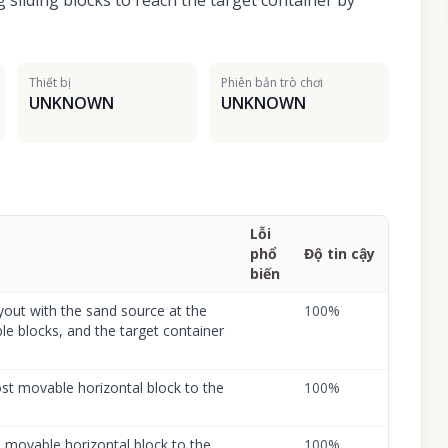
 sliding blocks to reach the target container by
Thiết bị
Phiên bản trò chơi
UNKNOWN
UNKNOWN
Lỗi
phổ
Độ tin cậy
biến
ayout with the sand source at the
100
%
le blocks, and the target container
st movable horizontal block to the
100
%
 movable horizontal block to the
100
%