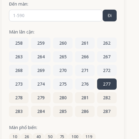
Đến màn:
Đi
Màn lân cận:
258
259
260
261
262
263
264
265
266
267
268
269
270
271
272
273
274
275
276
277
278
279
280
281
282
283
284
285
286
287
288
289
290
291
292
Màn phổ biến:
10
26
40
50
75
100
119
293
294
295
296
297