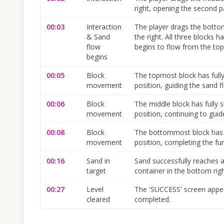
right, opening the second p
00:03
Interaction
The player drags the botto
& Sand
the right. All three block
flow
begins to flow from the top
begins
00:05
Block
The topmost block has fully s
movement
position, guiding the sand
00:06
Block
The middle block has fully sl
movement
position, continuing to guid
00:08
Block
The bottommost block has ful
movement
position, completing the fun
00:16
Sand in
Sand successfully reaches an
target
container in the bottom righ
00:27
Level
The 'SUCCESS' screen appear
cleared
completed.