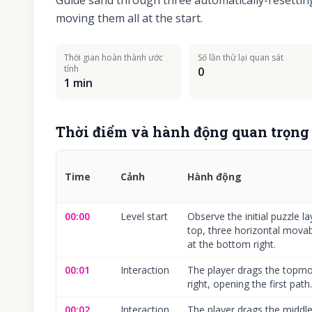
Guide sand through three automatically-resetting
moving them all at the start.
Thời gian hoàn thành ước
Số lần thử lại quan sát
tính
0
1 min
Thời điểm và hành động quan trọng
Time
Cảnh
Hành động
00:00
Level start
Observe the initial puzzle l
top, three horizontal movab
at the bottom right.
00:01
Interaction
The player drags the topmo
right, opening the first path.
00:02
Interaction
The player drags the middle