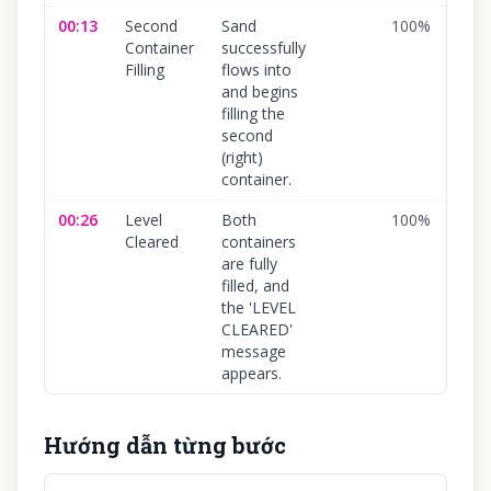
00:13
Second
Sand
100
%
Container
successfully
Filling
flows into
and begins
filling the
second
(right)
container.
00:26
Level
Both
100
%
Cleared
containers
are fully
filled, and
the 'LEVEL
CLEARED'
message
appears.
Hướng dẫn từng bước