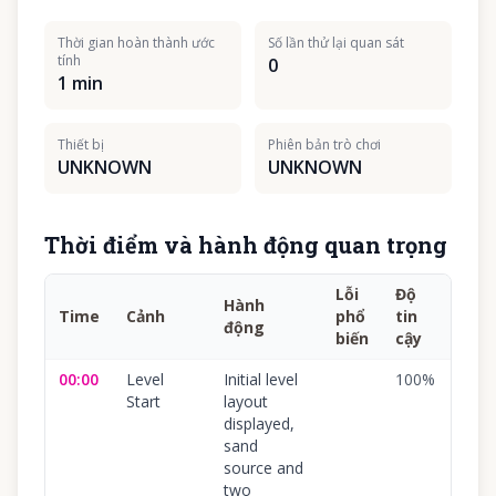
Thời gian hoàn thành ước
Số lần thử lại quan sát
tính
0
1 min
Thiết bị
Phiên bản trò chơi
UNKNOWN
UNKNOWN
Thời điểm và hành động quan trọng
Lỗi
Độ
Hành
Time
Cảnh
phổ
tin
động
biến
cậy
00:00
Level
Initial level
100
%
Start
layout
displayed,
sand
source and
two