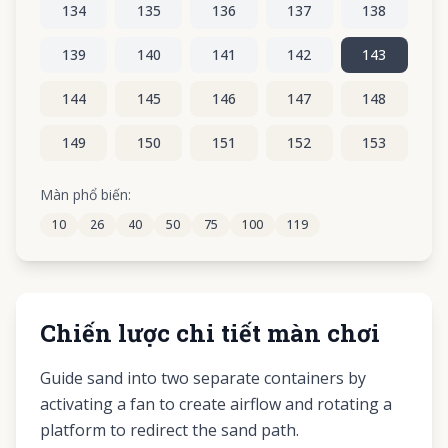
134
135
136
137
138
139
140
141
142
143
144
145
146
147
148
149
150
151
152
153
154
155
156
157
158
Màn phổ biến:
10
26
40
50
75
100
119
159
160
161
162
163
Chiến lược chi tiết màn chơi
Guide sand into two separate containers by
activating a fan to create airflow and rotating a
platform to redirect the sand path.