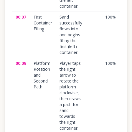
the left
container.
00:07
First
Sand
100
%
Container
successfully
Filling
flows into
and begins
filling the
first (left)
container.
00:09
Platform
Player taps
100
%
Rotation
the right
and
arrow to
Second
rotate the
Path
platform
clockwise,
then draws
a path for
sand
towards
the right
container.