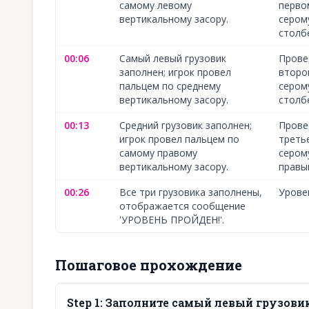
самому левому
перво
вертикальному засору.
сером
столбе
00:06
Самый левый грузовик
Прове
заполнен; игрок провел
второ
пальцем по среднему
сером
вертикальному засору.
столбе
00:13
Средний грузовик заполнен;
Прове
игрок провел пальцем по
треть
самому правому
сером
вертикальному засору.
правы
00:26
Все три грузовика заполнены,
Урове
отображается сообщение
'УРОВЕНЬ ПРОЙДЕН!'.
Пошаговое прохождение
Step
1
:
Заполните самый левый грузовик