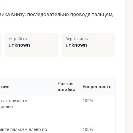
я
овика внизу, последовательно проводя пальцем,
Устройство
Версия игры
unknown
unknown
Частая
твие
Уверенность
ошибка
нь загружен и
100
%
тавлен.
дите пальцем влево по
100
%