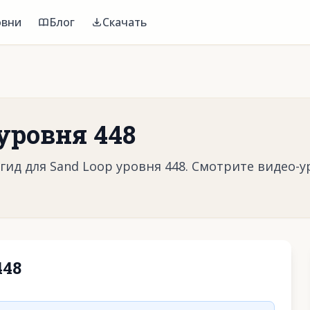
овни
Блог
Скачать
уровня 448
ид для Sand Loop уровня 448. Смотрите видео-у
448
воспроизвести видео