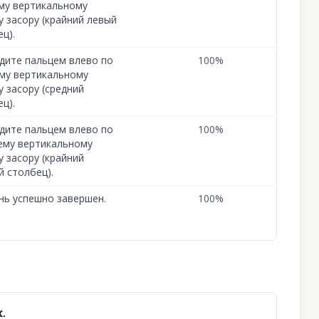
му вертикальному
у засору (крайний левый
ц).
дите пальцем влево по
100
%
му вертикальному
у засору (средний
ц).
дите пальцем влево по
100
%
ему вертикальному
у засору (крайний
й столбец).
нь успешно завершен.
100
%
.