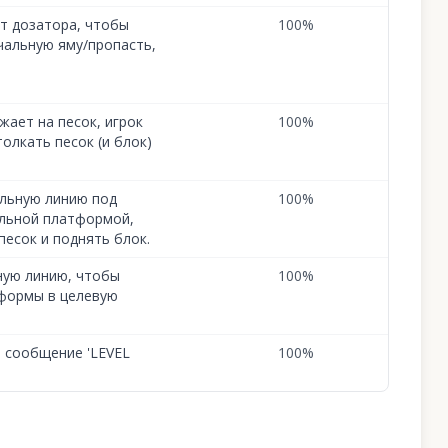
от дозатора, чтобы
100
%
чальную яму/пропасть,
жает на песок, игрок
100
%
толкать песок (и блок)
альную линию под
100
%
льной платформой,
есок и поднять блок.
ную линию, чтобы
100
%
тформы в целевую
я сообщение 'LEVEL
100
%