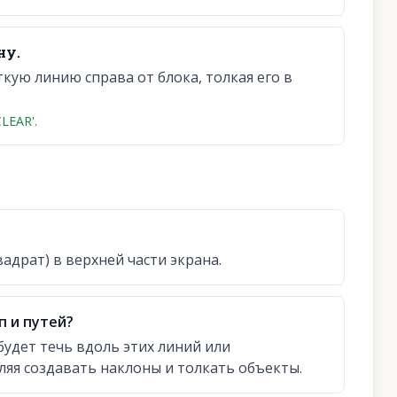
ну.
ую линию справа от блока, толкая его в
LEAR'.
адрат) в верхней части экрана.
п и путей?
будет течь вдоль этих линий или
ляя создавать наклоны и толкать объекты.