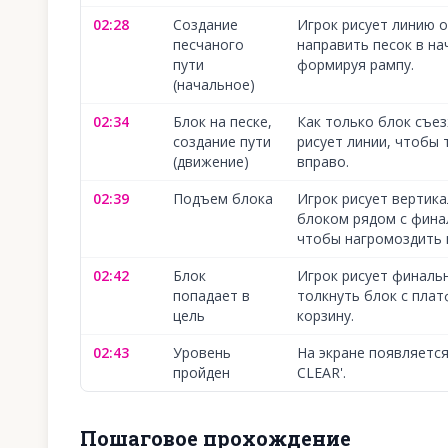
02:28
Создание
Игрок рисует линию 
песчаного
направить песок в на
пути
формируя рампу.
(начальное)
02:34
Блок на песке,
Как только блок съез
создание пути
рисует линии, чтобы 
(движение)
вправо.
02:39
Подъем блока
Игрок рисует вертик
блоком рядом с фина
чтобы нагромоздить п
02:42
Блок
Игрок рисует финаль
попадает в
толкнуть блок с пла
цель
корзину.
02:43
Уровень
На экране появляетс
пройден
CLEAR'.
Пошаговое прохождение