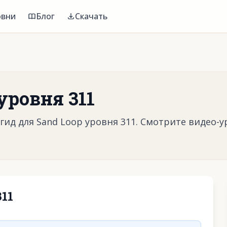
овни
Блог
Скачать
уровня 311
ид для Sand Loop уровня 311. Смотрите видео-у
11
воспроизвести видео