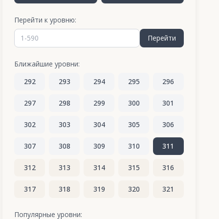
Перейти к уровню:
Перейти
Ближайшие уровни:
292
293
294
295
296
297
298
299
300
301
302
303
304
305
306
307
308
309
310
311
312
313
314
315
316
317
318
319
320
321
322
323
324
325
326
Популярные уровни: