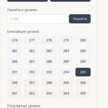
Перейти к уровню:
Перейти
Ближайшие уровни:
276
277
278
279
280
281
282
283
284
285
286
287
288
289
290
291
292
293
294
295
296
297
298
299
300
301
302
303
304
305
306
307
308
309
310
Популярные уровни: