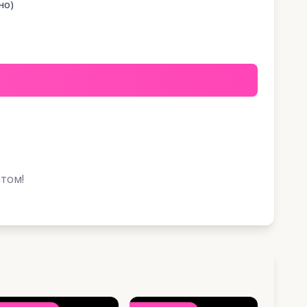
но)
том!