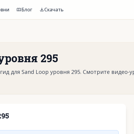
овни
Блог
Скачать
уровня 295
ид для Sand Loop уровня 295. Смотрите видео-у
295
воспроизвести видео