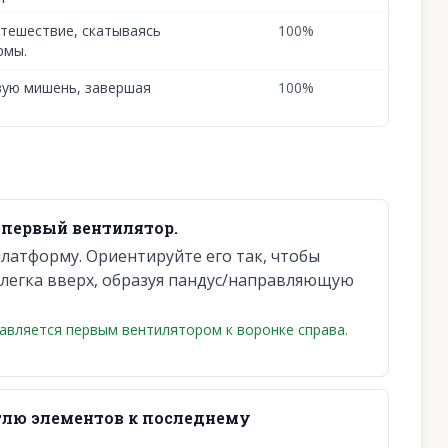
утешествие, скатываясь
100
%
рмы.
вую мишень, завершая
100
%
 первый вентилятор.
латформу. Ориентируйте его так, чтобы
слегка вверх, образуя пандус/направляющую
авляется первым вентилятором к воронке справа.
тлю элементов к последнему