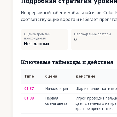
Подробная стратегия уровн
Непрерывный забег в мобильной игре 'Color R
соответствующие ворота и избегает препятс
Оценка времени
Наблюдаемые повторы
прохождения
0
Нет данных
Ключевые таймкоды и действия
Time
Сцена
Действие
01:37
Начало игры
Шар начинает катитьс
01:38
Первая
Игрок проводит пальц
смена цвета
цвет с зеленого на кр
красное препятствие