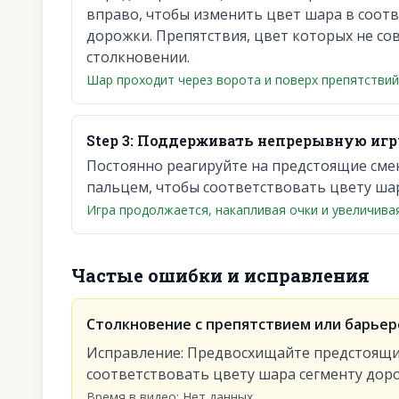
вправо, чтобы изменить цвет шара в соот
дорожки. Препятствия, цвет которых не со
столкновении.
Шар проходит через ворота и поверх препятствий
Step
3
:
Поддерживать непрерывную игру
Постоянно реагируйте на предстоящие сме
пальцем, чтобы соответствовать цвету шар
Игра продолжается, накапливая очки и увеличива
Частые ошибки и исправления
Столкновение с препятствием или барье
Исправление
:
Предвосхищайте предстоящие
соответствовать цвету шара сегменту доро
Время в видео
:
Нет данных