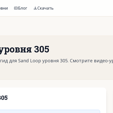
овни
Блог
Скачать
уровня 305
ид для Sand Loop уровня 305. Смотрите видео-у
305
воспроизвести видео