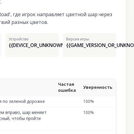
я
oad', где игрок направляет цветной шар через
твий разных цветов.
Устройство
Версия игры
{{DEVICE_OR_UNKNOWN}}
{{GAME_VERSION_OR_UNKNO
Частая
Уверенность
ошибка
я по зеленой дорожке
100
%
ем вправо, шар меняет
100
%
асный, чтобы пройти