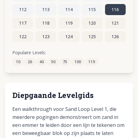
112
113
114
115
116
117
118
119
120
121
122
123
124
125
126
127
128
129
130
131
Populaire Levels:
10
26
40
50
75
100
119
132
133
134
135
136
Diepgaande Levelgids
Een walkthrough voor Sand Loop Level 1, die
meerdere pogingen demonstreert om zand in
een emmer te leiden door een lijn te tekenen om
een beweegbaar blok op zijn plaats te laten