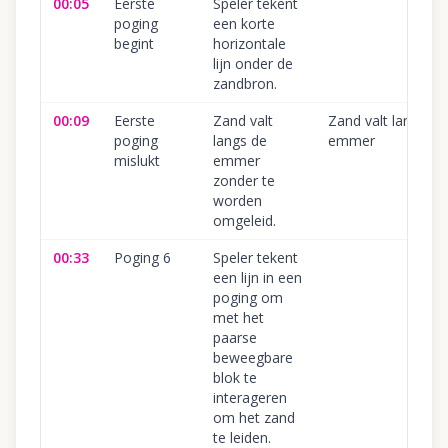
00:05
Eerste
Speler tekent
poging
een korte
begint
horizontale
lijn onder de
zandbron.
00:09
Eerste
Zand valt
Zand valt langs
poging
langs de
emmer
mislukt
emmer
zonder te
worden
omgeleid.
00:33
Poging 6
Speler tekent
een lijn in een
poging om
met het
paarse
beweegbare
blok te
interageren
om het zand
te leiden.