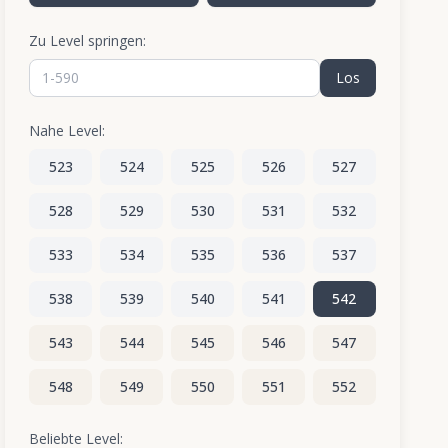
Zu Level springen:
Los
Nahe Level:
523
524
525
526
527
528
529
530
531
532
533
534
535
536
537
538
539
540
541
542
543
544
545
546
547
548
549
550
551
552
553
554
555
556
557
Beliebte Level: