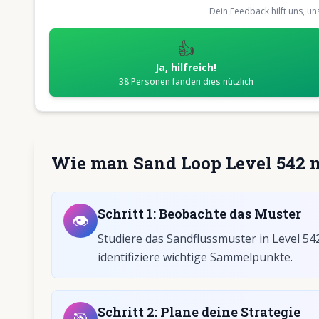
Dein Feedback hilft uns, u
👍
Ja, hilfreich!
38
Personen fanden dies nützlich
Wie man Sand Loop Level 542 m
Schritt
1
:
Beobachte das Muster
👁️
Studiere das Sandflussmuster in Level 54
identifiziere wichtige Sammelpunkte.
Schritt
2
:
Plane deine Strategie
🎯