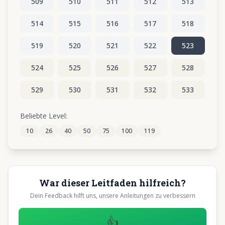
509
510
511
512
513
514
515
516
517
518
519
520
521
522
523
524
525
526
527
528
529
530
531
532
533
534
535
536
537
538
Beliebte Level:
10
26
40
50
75
100
119
539
540
541
542
543
War dieser Leitfaden hilfreich?
Dein Feedback hilft uns, unsere Anleitungen zu verbessern
👍