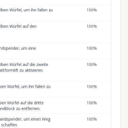
lben Würfel, um ihn fallen zu
100
%
lben Würfel auf den
100
%
andspender, um eine
100
%
lben Würfel auf die zweite
100
%
ttformlift zu aktivieren.
ben Würfel, um ihn fallen zu
100
%
ben Würfel auf die dritte
100
%
ndblock zu entfernen.
 Sandspender, um einen Weg
100
%
 schaffen.