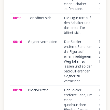
einen Schalter
richtig
laufen kann.
ist.
00:11
Tor öffnet sich
Die Figur tritt auf
den Schalter und
das erste Tor
öffnet sich.
00:16
Gegner vermeiden
Der Spieler
Die Fig
entfernt Sand, um
vom G
die Figur auf
getrof
einen niedrigeren
der Ze
Weg fallen zu
falsch i
lassen und so den
patrouillierenden
Gegner zu
vermeiden.
00:20
Block-Puzzle
Der Spieler
Der Bl
entfernt Sand, um
verfehl
einen
Schalt
quadratischen
die
Block auf einen
Sanden