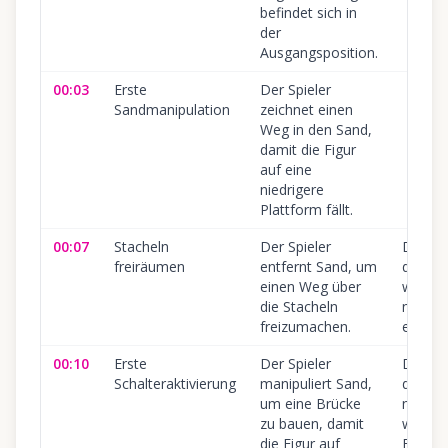
befindet sich in
der
Ausgangsposition.
00:03
Erste
Der Spieler
Sandmanipulation
zeichnet einen
Weg in den Sand,
damit die Figur
auf eine
niedrigere
Plattform fällt.
00:07
Stacheln
Der Spieler
Die Figu
freiräumen
entfernt Sand, um
die Sta
einen Weg über
wenn d
die Stacheln
nicht k
freizumachen.
entfern
00:10
Erste
Der Spieler
Die Fi
Schalteraktivierung
manipuliert Sand,
den Sc
um eine Brücke
nicht e
zu bauen, damit
wenn d
die Figur auf
Brücke