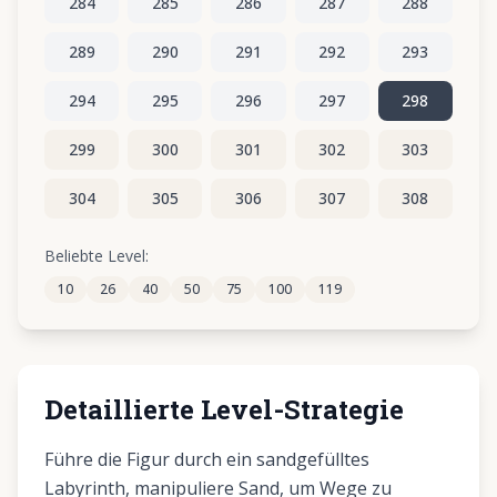
284
285
286
287
288
289
290
291
292
293
294
295
296
297
298
299
300
301
302
303
304
305
306
307
308
309
310
311
312
313
Beliebte Level:
10
26
40
50
75
100
119
314
315
316
317
318
Detaillierte Level-Strategie
Führe die Figur durch ein sandgefülltes
Labyrinth, manipuliere Sand, um Wege zu