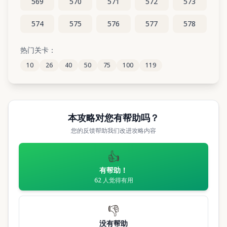
569
570
571
572
573
574
575
576
577
578
579
580
581
582
583
热门关卡：
10
26
40
50
75
100
119
584
585
586
587
588
本攻略对您有帮助吗？
您的反馈帮助我们改进攻略内容
👍
有帮助！
62
人觉得有用
👎
没有帮助