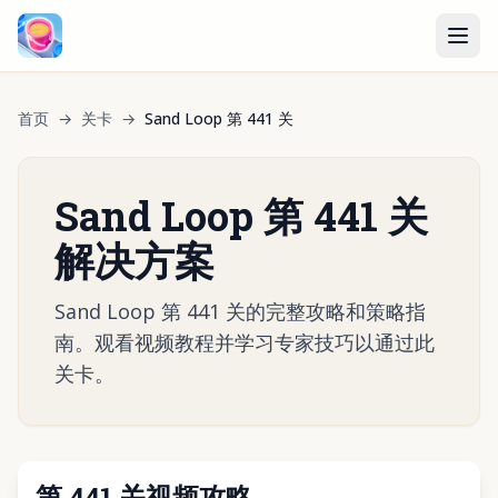
首页
→
关卡
→
Sand Loop 第 441 关
Sand Loop 第 441 关
解决方案
Sand Loop 第 441 关的完整攻略和策略指
南。观看视频教程并学习专家技巧以通过此
关卡。
第 441 关视频攻略