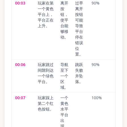
00:03
玩家在第
离开
过早
90
%
一个黄色
按
离开
平台上，
钮，
按钮
平台正在
使平
可能
上升。
台能
导致
够移
平台
动。
停在
错误
位
置。
00:06
玩家跳过
导航
跳跃
90
%
间隙到达
至下
失败
一个绿色
一个
并坠
平台。
区
落。
域。
00:07
玩家踩上
一个
100
%
第二个红
黄色
色按钮。
水平
平台
出
现。