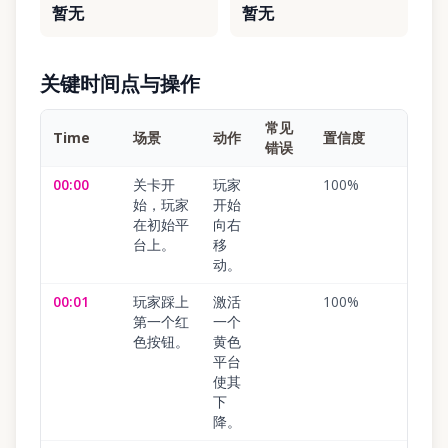
暂无
暂无
关键时间点与操作
常见
Time
场景
动作
置信度
错误
00:00
关卡开
玩家
100
%
始，玩家
开始
在初始平
向右
台上。
移
动。
00:01
玩家踩上
激活
100
%
第一个红
一个
色按钮。
黄色
平台
使其
下
降。