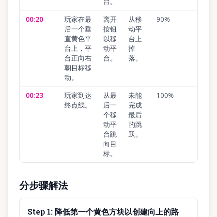
台。
00:20
玩家在最
离开
从移
90
%
后一个垂
按钮
动平
直黄色平
以移
台上
台上，平
动平
掉
台正向右
台。
落。
朝目标移
动。
00:23
玩家到达
从最
未能
100
%
终点线。
后一
完成
个移
最后
动平
的跳
台跳
跃。
向目
标。
分步骤解法
Step
1
:
降低第一个黄色方块以创建向上的路