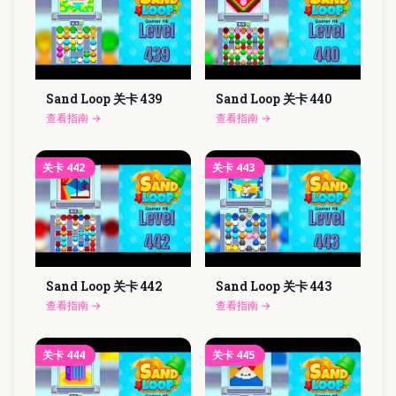
Sand Loop 关卡
439
Sand Loop 关卡
440
查看指南
→
查看指南
→
关卡
442
关卡
443
Sand Loop 关卡
442
Sand Loop 关卡
443
查看指南
→
查看指南
→
关卡
444
关卡
445