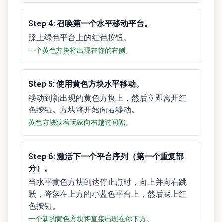
Step
4
:
召唤第一个水平移动平台。
踩上绿色平台上的红色按钮。
一个黄色方块将出现在你的右侧。
Step
5
:
使用黄色方块水平移动。
移动到新出现的黄色方块上，然后立即离开红
色按钮。方块将开始向右移动。
黄色方块载着玩家向右越过间隙。
Step
6
:
激活下一个平台序列（第一个重复部
分）。
当水平黄色方块到达停止点时，向上并向右跳
跃，降落在上方的小蓝色平台上，然后踩上红
色按钮。
一个新的黄色方块将直接出现在你下方。