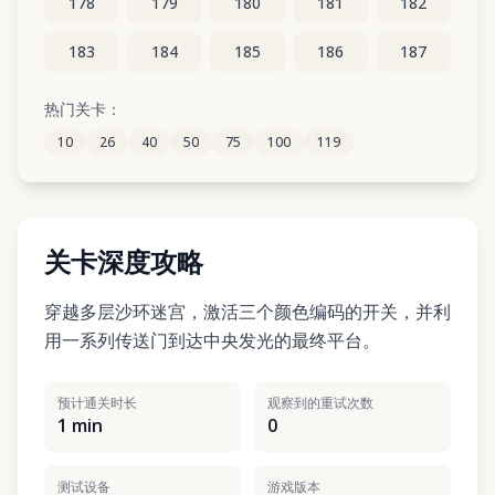
178
179
180
181
182
183
184
185
186
187
188
189
190
191
192
热门关卡：
10
26
40
50
75
100
119
193
194
195
196
197
关卡深度攻略
穿越多层沙环迷宫，激活三个颜色编码的开关，并利
用一系列传送门到达中央发光的最终平台。
预计通关时长
观察到的重试次数
1 min
0
测试设备
游戏版本