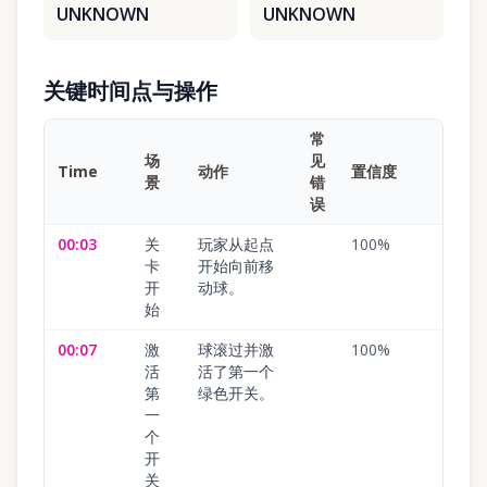
UNKNOWN
UNKNOWN
关键时间点与操作
常
场
见
Time
动作
置信度
景
错
误
00:03
关
玩家从起点
100
%
卡
开始向前移
开
动球。
始
00:07
激
球滚过并激
100
%
活
活了第一个
第
绿色开关。
一
个
开
关