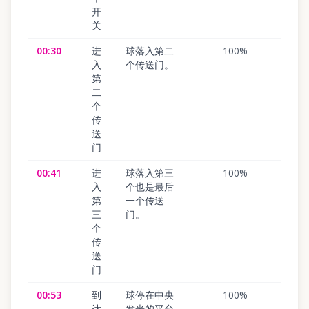
开
关
00:30
进
球落入第二
100
%
入
个传送门。
第
二
个
传
送
门
00:41
进
球落入第三
100
%
入
个也是最后
第
一个传送
三
门。
个
传
送
门
00:53
到
球停在中央
100
%
达
发光的平台