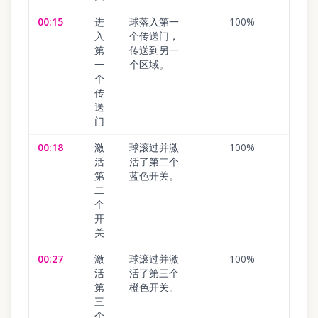
00:15
进
球落入第一
100
%
入
个传送门，
第
传送到另一
一
个区域。
个
传
送
门
00:18
激
球滚过并激
100
%
活
活了第二个
第
蓝色开关。
二
个
开
关
00:27
激
球滚过并激
100
%
活
活了第三个
第
橙色开关。
三
个