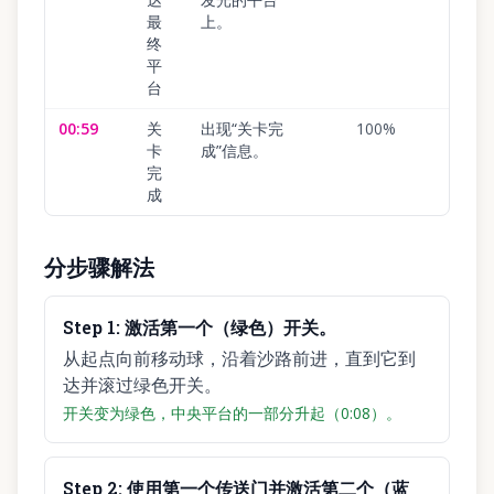
最
上。
终
平
台
00:59
关
出现“关卡完
100
%
卡
成”信息。
完
成
分步骤解法
Step
1
:
激活第一个（绿色）开关。
从起点向前移动球，沿着沙路前进，直到它到
达并滚过绿色开关。
开关变为绿色，中央平台的一部分升起（0:08）。
Step
2
:
使用第一个传送门并激活第二个（蓝