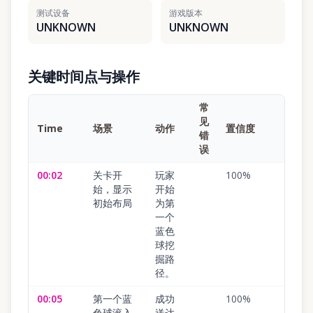
测试设备
游戏版本
UNKNOWN
UNKNOWN
关键时间点与操作
常
见
Time
场景
动作
置信度
错
误
00:02
关卡开
玩家
100
%
始，显示
开始
初始布局
为第
一个
蓝色
球挖
掘路
径。
00:05
第一个蓝
成功
100
%
色球滚入
送达