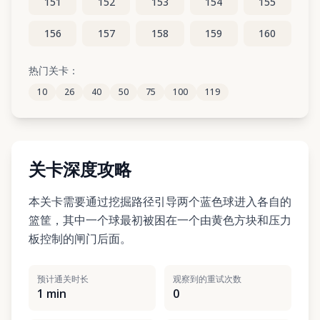
151
152
153
154
155
156
157
158
159
160
161
162
163
164
165
热门关卡：
10
26
40
50
75
100
119
166
167
168
169
170
关卡深度攻略
本关卡需要通过挖掘路径引导两个蓝色球进入各自的
篮筐，其中一个球最初被困在一个由黄色方块和压力
板控制的闸门后面。
预计通关时长
观察到的重试次数
1 min
0