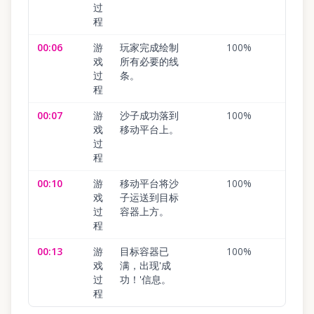
过
程
00:06
游
玩家完成绘制
100
%
戏
所有必要的线
过
条。
程
00:07
游
沙子成功落到
100
%
戏
移动平台上。
过
程
00:10
游
移动平台将沙
100
%
戏
子运送到目标
过
容器上方。
程
00:13
游
目标容器已
100
%
戏
满，出现'成
过
功！'信息。
程