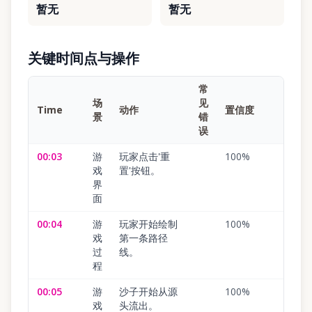
暂无
暂无
关键时间点与操作
常
场
见
Time
动作
置信度
景
错
误
00:03
游
玩家点击'重
100
%
戏
置'按钮。
界
面
00:04
游
玩家开始绘制
100
%
戏
第一条路径
过
线。
程
00:05
游
沙子开始从源
100
%
戏
头流出。