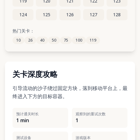
119
120
121
122
123
124
125
126
127
128
129
130
131
132
133
热门关卡：
10
26
40
50
75
100
119
134
135
136
137
138
关卡深度攻略
引导流动的沙子绕过固定方块，落到移动平台上，最
终进入下方的目标容器。
预计通关时长
观察到的重试次数
1 min
1
测试设备
游戏版本