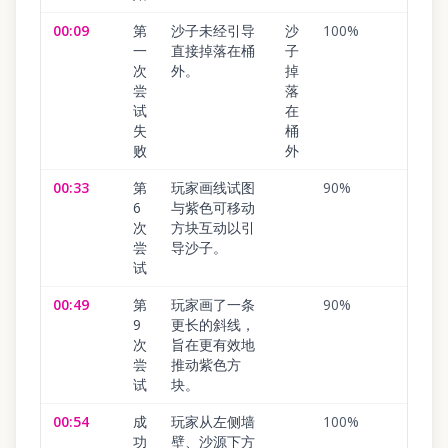
00:09
第
沙子未经引导
沙
100
%
一
直接掉落在桶
子
次
外。
掉
尝
落
试
在
失
桶
败
外
00:33
第
玩家画线试图
90
%
6
与紫色可移动
次
方块互动以引
尝
导沙子。
试
00:49
第
玩家画了一条
90
%
9
更长的斜线，
次
旨在更有效地
尝
推动紫色方
试
块。
00:54
成
玩家从左侧墙
100
%
功
壁、沙源下方