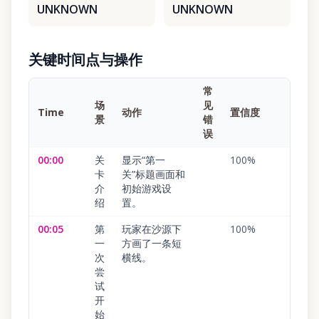
UNKNOWN
UNKNOWN
关键时间点与操作
常
场
见
Time
动作
置信度
景
错
误
00:00
关
显示“第一
100
%
卡
关”标题画面和
介
初始游戏设
绍
置。
00:05
第
玩家在沙源下
100
%
一
方画了一条短
次
横线。
尝
试
开
始