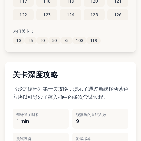
117
118
119
120
121
122
123
124
125
126
127
128
129
130
131
热门关卡：
10
26
40
50
75
100
119
132
133
134
135
136
关卡深度攻略
《沙之循环》第一关攻略，演示了通过画线移动紫色
方块以引导沙子落入桶中的多次尝试过程。
预计通关时长
观察到的重试次数
1 min
9
测试设备
游戏版本