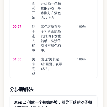
尝
开始画一条精
试
确的斜线，终
开
点刚好在紫色
始
方块上方。
00:57
沙
紫色方块在沙
100
%
子
子和所画线条
进
的推动下发生
入
转动，将沙子
桶
引导至绿色桶
中
中。
01:00
关
出现“关卡完
100
%
卡
成”画面，表示
完
成功。
成
分步骤解法
Step
1
:
创建一个初始斜坡，引导下落的沙子朝