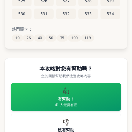
525
526
527
528
529
530
531
532
533
534
535
536
537
538
539
熱門關卡：
10
26
40
50
75
100
119
540
541
542
543
544
本攻略對您有幫助嗎？
您的回饋幫助我們改進攻略內容
👍
有幫助！
41
人覺得有用
👎
沒有幫助