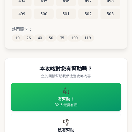
494
495
496
497
498
499
500
501
502
503
504
505
506
507
508
熱門關卡：
10
26
40
50
75
100
119
509
510
511
512
513
本攻略對您有幫助嗎？
您的回饋幫助我們改進攻略內容
👍
有幫助！
32
人覺得有用
👎
沒有幫助