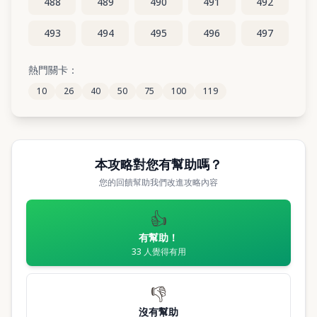
488
489
490
491
492
493
494
495
496
497
498
499
500
501
502
熱門關卡：
10
26
40
50
75
100
119
503
504
505
506
507
本攻略對您有幫助嗎？
您的回饋幫助我們改進攻略內容
👍
有幫助！
33
人覺得有用
👎
沒有幫助