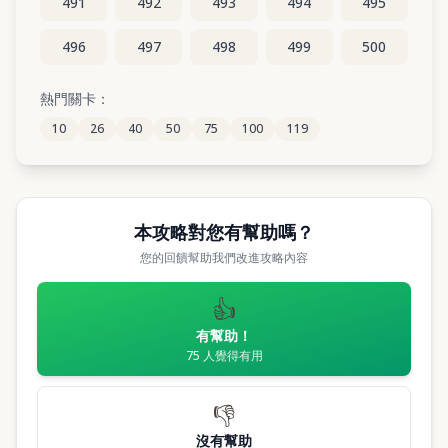
491
492
493
494
495
496
497
498
499
500
501
502
503
504
505
熱門關卡：
10
26
40
50
75
100
119
506
507
508
509
510
本攻略對您有幫助嗎？
您的回饋幫助我們改進攻略內容
👍
有幫助！
75
人覺得有用
👎
沒有幫助