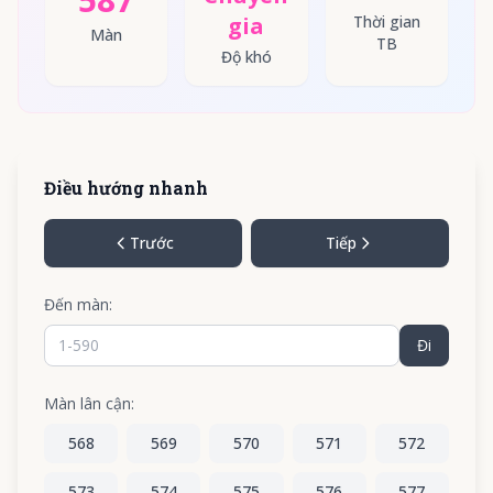
gia
Thời gian
Màn
TB
Độ khó
Điều hướng nhanh
Trước
Tiếp
Đến màn:
Đi
Màn lân cận:
568
569
570
571
572
573
574
575
576
577