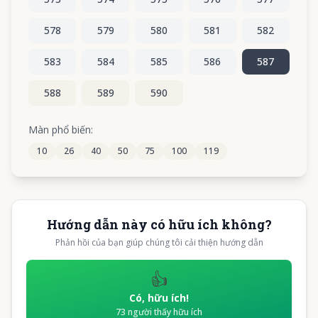
578
579
580
581
582
583
584
585
586
587
588
589
590
Màn phổ biến:
10
26
40
50
75
100
119
Hướng dẫn này có hữu ích không?
Phản hồi của bạn giúp chúng tôi cải thiện hướng dẫn
👍
Có, hữu ích!
73
người thấy hữu ích