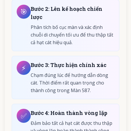
Bước
2
:
Lên kế hoạch chiến
🎯
lược
Phân tích bố cục màn và xác định
chuỗi di chuyển tối ưu để thu thập tất
cả hạt cát hiệu quả.
Bước
3
:
Thực hiện chính xác
⚡
Chạm đúng lúc để hướng dẫn dòng
cát. Thời điểm rất quan trọng cho
thành công trong Màn 587.
Bước
4
:
Hoàn thành vòng lặp
✅
Đảm bảo tất cả hạt cát được thu thập
và vòng lặp hoàn thành thành công