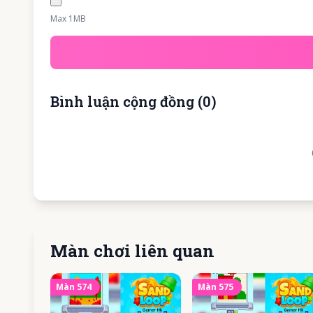
Max 1MB
Bình luận cộng đồng
(
0
)
Màn chơi liên quan
Màn
574
Màn
575