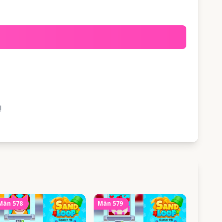
!
Màn
578
Màn
579