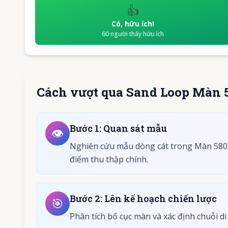
👍
Có, hữu ích!
60
người thấy hữu ích
Cách vượt qua Sand Loop Màn 
Bước
1
:
Quan sát mẫu
👁️
Nghiên cứu mẫu dòng cát trong Màn 580. 
điểm thu thập chính.
Bước
2
:
Lên kế hoạch chiến lược
🎯
Phân tích bố cục màn và xác định chuỗi di 