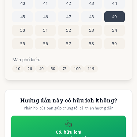
40
41
42
43
44
45
46
47
48
49
50
51
52
53
54
55
56
57
58
59
60
61
62
63
64
Màn phổ biến:
10
26
40
50
75
100
119
65
66
67
68
69
Hướng dẫn này có hữu ích không?
Phản hồi của bạn giúp chúng tôi cải thiện hướng dẫn
👍
Có, hữu ích!