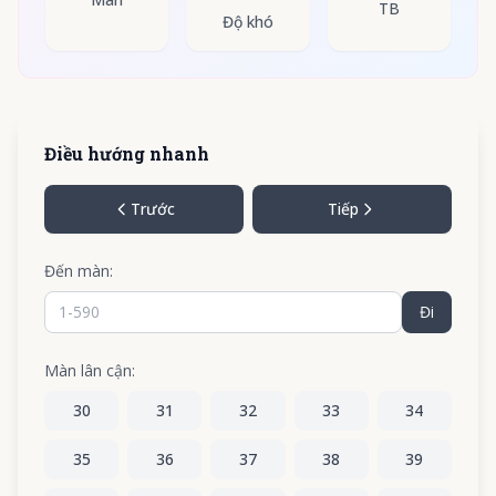
TB
Độ khó
Điều hướng nhanh
Trước
Tiếp
Đến màn:
Đi
Màn lân cận:
30
31
32
33
34
35
36
37
38
39