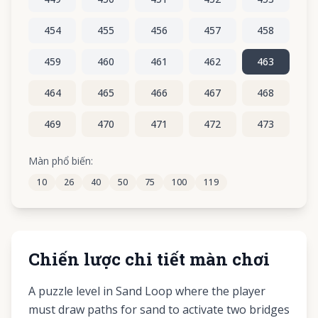
454
455
456
457
458
459
460
461
462
463
464
465
466
467
468
469
470
471
472
473
474
475
476
477
478
Màn phổ biến:
10
26
40
50
75
100
119
479
480
481
482
483
Chiến lược chi tiết màn chơi
A puzzle level in Sand Loop where the player
must draw paths for sand to activate two bridges