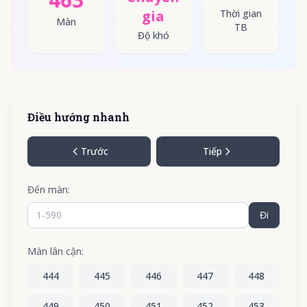
gia
Thời gian
Màn
TB
Độ khó
Điều hướng nhanh
Trước
Tiếp
Đến màn:
Đi
Màn lân cận:
444
445
446
447
448
449
450
451
452
453