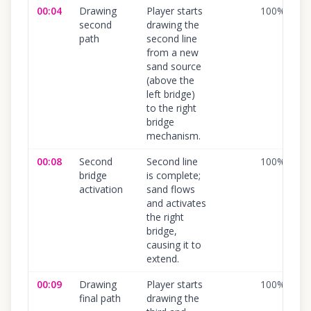
00:04
Drawing
Player starts
100
%
second
drawing the
path
second line
from a new
sand source
(above the
left bridge)
to the right
bridge
mechanism.
00:08
Second
Second line
100
%
bridge
is complete;
activation
sand flows
and activates
the right
bridge,
causing it to
extend.
00:09
Drawing
Player starts
100
%
final path
drawing the