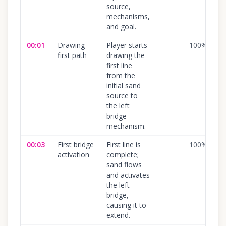
source,
mechanisms,
and goal.
00:01
Drawing
Player starts
100
%
first path
drawing the
first line
from the
initial sand
source to
the left
bridge
mechanism.
00:03
First bridge
First line is
100
%
activation
complete;
sand flows
and activates
the left
bridge,
causing it to
extend.