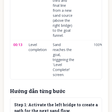
third and
final line
from a new
sand source
(above the
right bridge)
to the goal
funnel.
00:13
Level
Sand
100
%
completion
reaches the
goal,
triggering the
'Level
Complete!'
screen.
Hướng dẫn từng bước
Step
1
:
Activate the left bridge to create a
path for the next sand flow.