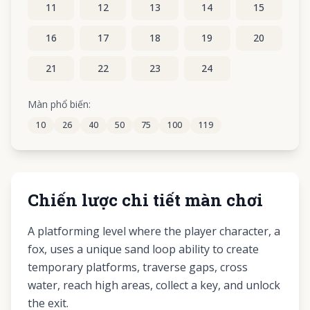
11
12
13
14
15
16
17
18
19
20
21
22
23
24
Màn phổ biến:
10
26
40
50
75
100
119
Chiến lược chi tiết màn chơi
A platforming level where the player character, a
fox, uses a unique sand loop ability to create
temporary platforms, traverse gaps, cross
water, reach high areas, collect a key, and unlock
the exit.