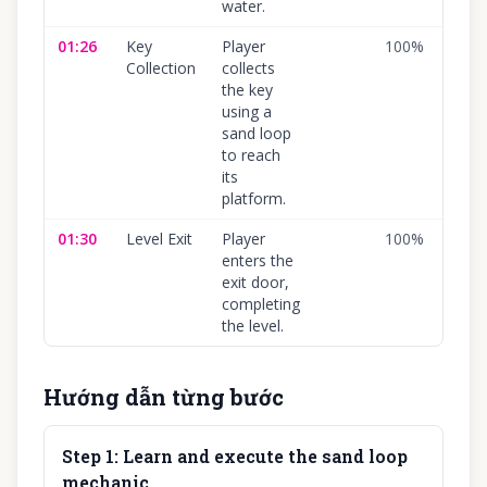
water.
01:26
Key
Player
100
%
Collection
collects
the key
using a
sand loop
to reach
its
platform.
01:30
Level Exit
Player
100
%
enters the
exit door,
completing
the level.
Hướng dẫn từng bước
Step
1
:
Learn and execute the sand loop
mechanic.