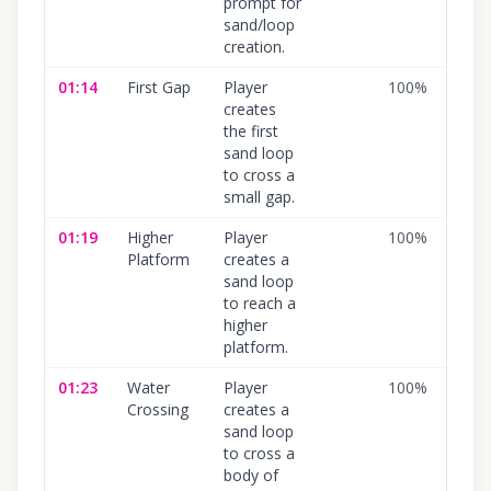
prompt for
sand/loop
creation.
01:14
First Gap
Player
100
%
creates
the first
sand loop
to cross a
small gap.
01:19
Higher
Player
100
%
Platform
creates a
sand loop
to reach a
higher
platform.
01:23
Water
Player
100
%
Crossing
creates a
sand loop
to cross a
body of