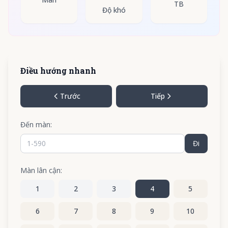
TB
Độ khó
Điều hướng nhanh
Trước
Tiếp
Đến màn:
Đi
Màn lân cận:
1
2
3
4
5
6
7
8
9
10