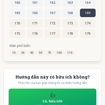
160
161
162
163
164
165
166
167
168
169
170
171
172
173
174
175
176
177
178
179
180
181
182
183
184
Màn phổ biến:
10
26
40
50
75
100
119
185
186
187
188
189
Hướng dẫn này có hữu ích không?
Phản hồi của bạn giúp chúng tôi cải thiện hướng dẫn
👍
Có, hữu ích!