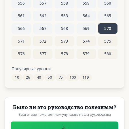
556
557
558
559
560
561
562
563
564
565
566
567
568
569
570
571
572
573
574
575
576
577
578
579
580
581
582
583
584
585
Популярные уровни:
10
26
40
50
75
100
119
586
587
588
589
590
Было ли это руководство полезным?
Ваш отзыв помогает нам улучшать наши руководства