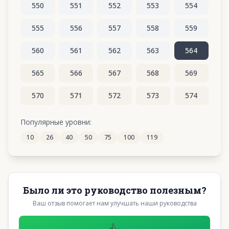
550
551
552
553
554
555
556
557
558
559
560
561
562
563
564
565
566
567
568
569
570
571
572
573
574
575
576
577
578
579
Популярные уровни:
10
26
40
50
75
100
119
580
581
582
583
584
Было ли это руководство полезным?
Ваш отзыв помогает нам улучшать наши руководства