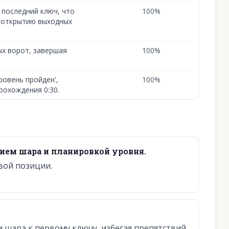
 последний ключ, что
100
%
у открытию выходных
х ворот, завершая
100
%
ровень пройден',
100
%
охождения 0:30.
ием шара и планировкой уровня.
вой позиции.
 шара к первому ключу, избегая препятствий.