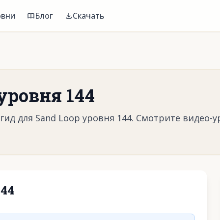
овни
Блог
Скачать
уровня 144
ид для Sand Loop уровня 144. Смотрите видео-у
144
воспроизвести видео