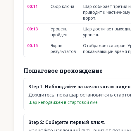
00:11
Сбор ключа
Шар собирает третий и
приводит к частичном
ворот.
00:13
Уровень
Шар достигает выходны
пройден
уровень.
00:15
Экран
Отображается экран 'У
результатов
показывающий время пр
Пошаговое прохождение
Step
1
:
Наблюдайте за начальным паден
Дождитесь, пока шар остановится в старто
Шар неподвижен в стартовой яме.
Step
2
:
Соберите первый ключ.
Нарисуйте наклонный путь вниз от позиции