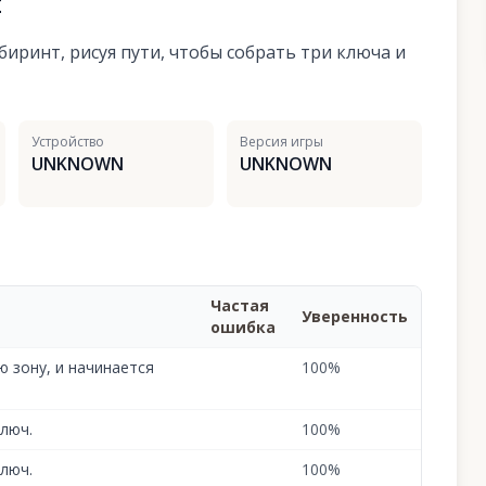
я
иринт, рисуя пути, чтобы собрать три ключа и
Устройство
Версия игры
UNKNOWN
UNKNOWN
Частая
Уверенность
ошибка
ю зону, и начинается
100
%
люч.
100
%
люч.
100
%