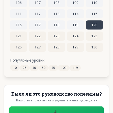
106
107
108
109
110
111
112
113
114
115
116
117
118
119
120
121
122
123
124
125
126
127
128
129
130
131
132
133
134
135
Популярные уровни:
10
26
40
50
75
100
119
136
137
138
139
140
Было ли это руководство полезным?
Ваш отзыв помогает нам улучшать наши руководства