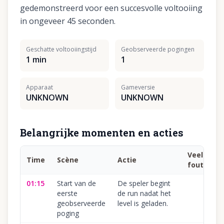
gedemonstreerd voor een succesvolle voltooiing
in ongeveer 45 seconden.
Geschatte voltooiingstijd
Geobserveerde pogingen
1 min
1
Apparaat
Gameversie
UNKNOWN
UNKNOWN
Belangrijke momenten en acties
Veelgema
Time
Scène
Actie
fout
01:15
Start van de
De speler begint
eerste
de run nadat het
geobserveerde
level is geladen.
poging