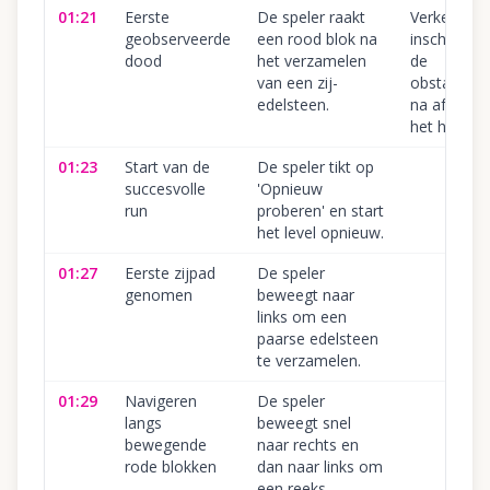
01:21
Eerste
De speler raakt
Verkeerd
geobserveerde
een rood blok na
inschatten
dood
het verzamelen
de
van een zij-
obstakelpos
edelsteen.
na afwijke
het hoofdp
01:23
Start van de
De speler tikt op
succesvolle
'Opnieuw
run
proberen' en start
het level opnieuw.
01:27
Eerste zijpad
De speler
genomen
beweegt naar
links om een
paarse edelsteen
te verzamelen.
01:29
Navigeren
De speler
langs
beweegt snel
bewegende
naar rechts en
rode blokken
dan naar links om
een reeks