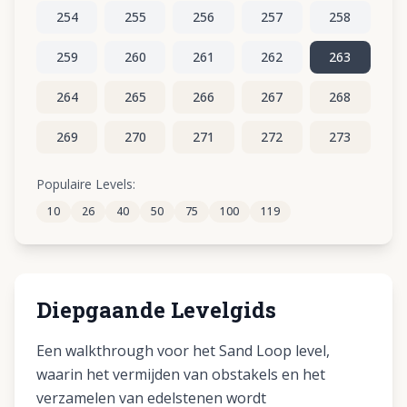
254
255
256
257
258
259
260
261
262
263
264
265
266
267
268
269
270
271
272
273
274
275
276
277
278
Populaire Levels:
10
26
40
50
75
100
119
279
280
281
282
283
Diepgaande Levelgids
Een walkthrough voor het Sand Loop level,
waarin het vermijden van obstakels en het
verzamelen van edelstenen wordt