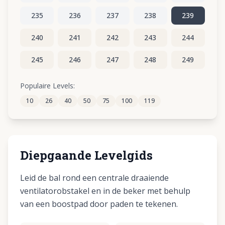
235
236
237
238
239
240
241
242
243
244
245
246
247
248
249
250
251
252
253
254
Populaire Levels:
10
26
40
50
75
100
119
255
256
257
258
259
Diepgaande Levelgids
Leid de bal rond een centrale draaiende
ventilatorobstakel en in de beker met behulp
van een boostpad door paden te tekenen.