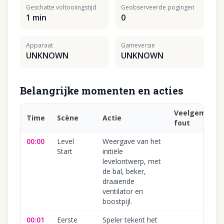
Geschatte voltooiingstijd
Geobserveerde pogingen
1 min
0
Apparaat
Gameversie
UNKNOWN
UNKNOWN
Belangrijke momenten en acties
Veelgemaakt
Time
Scène
Actie
fout
00:00
Level
Weergave van het
Start
initiële
levelontwerp, met
de bal, beker,
draaiende
ventilator en
boostpijl.
00:01
Eerste
Speler tekent het