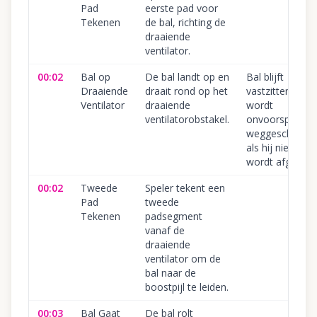
Pad
eerste pad voor
Tekenen
de bal, richting de
draaiende
ventilator.
00:02
Bal op
De bal landt op en
Bal blijft
Draaiende
draait rond op het
vastzitten of
Ventilator
draaiende
wordt
ventilatorobstakel.
onvoorspelbaa
weggeschoten
als hij niet tijdig
wordt afgeleid.
00:02
Tweede
Speler tekent een
Pad
tweede
Tekenen
padsegment
vanaf de
draaiende
ventilator om de
bal naar de
boostpijl te leiden.
00:03
Bal Gaat
De bal rolt