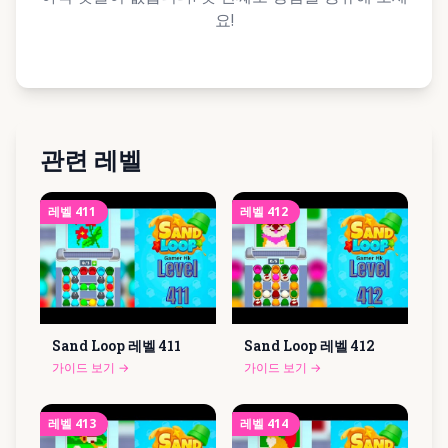
요!
관련 레벨
레벨
411
레벨
412
Sand Loop 레벨
411
Sand Loop 레벨
412
가이드 보기
→
가이드 보기
→
레벨
413
레벨
414