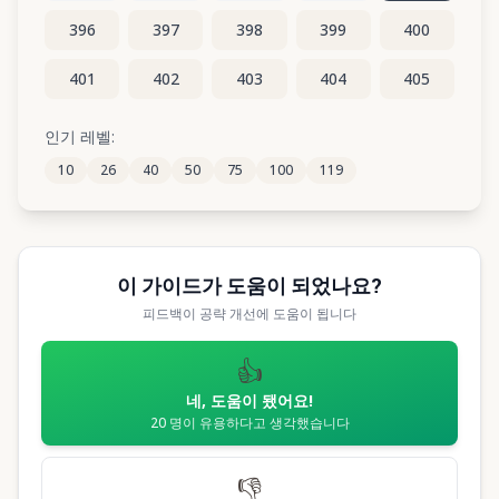
396
397
398
399
400
401
402
403
404
405
406
407
408
409
410
인기 레벨:
10
26
40
50
75
100
119
411
412
413
414
415
이 가이드가 도움이 되었나요?
피드백이 공략 개선에 도움이 됩니다
👍
네, 도움이 됐어요!
20
명이 유용하다고 생각했습니다
👎