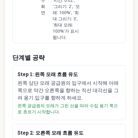
수
'시간: 0:02',
화
'그리기: 2', '모
면
래: 100%', '최
대 그리기: 3',
'최대 모래:
100%'가 표시
됩니다.
단계별 공략
Step
1
:
왼쪽 모래 흐름 유도
왼쪽 상단 모래 공급원의 입구에서 시작해 아래
쪽으로 약간 오른쪽을 향하는 직선 대각선을 그
려 용기 입구를 향하게 하세요.
왼쪽 공급원의 모래가 그린 선을 따라 수집 용기 쪽으
로 흐르기 시작합니다.
Step
2
:
오른쪽 모래 흐름 유도