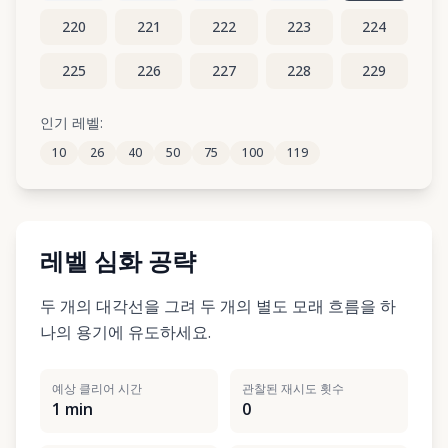
220
221
222
223
224
225
226
227
228
229
230
231
232
233
234
인기 레벨:
10
26
40
50
75
100
119
235
236
237
238
239
레벨 심화 공략
두 개의 대각선을 그려 두 개의 별도 모래 흐름을 하
나의 용기에 유도하세요.
예상 클리어 시간
관찰된 재시도 횟수
1 min
0