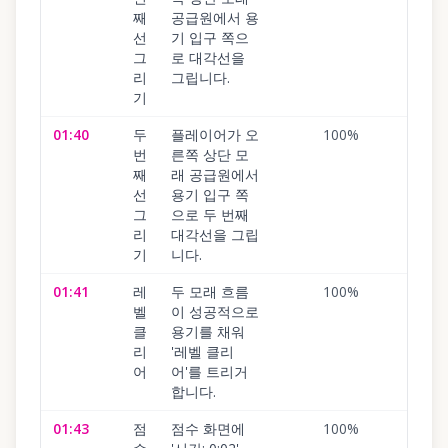
째
공급원에서 용
선
기 입구 쪽으
그
로 대각선을
리
그립니다.
기
01:40
두
플레이어가 오
100
%
번
른쪽 상단 모
째
래 공급원에서
선
용기 입구 쪽
그
으로 두 번째
리
대각선을 그립
기
니다.
01:41
레
두 모래 흐름
100
%
벨
이 성공적으로
클
용기를 채워
리
'레벨 클리
어
어'를 트리거
합니다.
01:43
점
점수 화면에
100
%