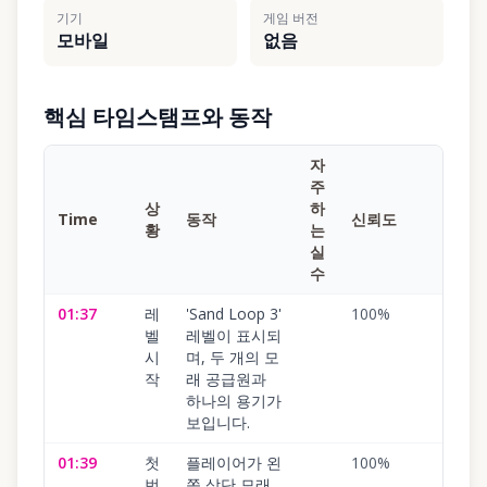
기기
게임 버전
모바일
없음
핵심 타임스탬프와 동작
자
주
상
하
Time
동작
신뢰도
황
는
실
수
01:37
레
'Sand Loop 3'
100
%
벨
레벨이 표시되
시
며, 두 개의 모
작
래 공급원과
하나의 용기가
보입니다.
01:39
첫
플레이어가 왼
100
%
번
쪽 상단 모래