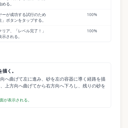
始める。
ヤーが成功する試行のため
100
%
生」ボタンをタップする。
クリア、「レベル完了！」
100
%
表示される。
を描く。
方向へ曲げて左に進み、砂を左の容器に導く経路を描
け、上方向へ曲げてから右方向へ下ろし、残りの砂を
面が表示される。