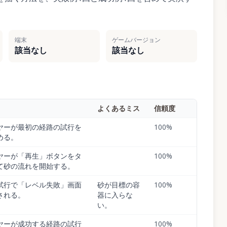
端末
ゲームバージョン
該当なし
該当なし
よくあるミス
信頼度
ヤーが最初の経路の試行を
100
%
める。
ヤーが「再生」ボタンをタ
100
%
て砂の流れを開始する。
試行で「レベル失敗」画面
砂が目標の容
100
%
される。
器に入らな
い。
ヤーが成功する経路の試行
100
%