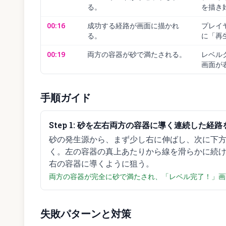
る。
を描き
00:16
成功する経路が画面に描かれ
プレイ
る。
に「再
00:19
両方の容器が砂で満たされる。
レベル
画面が
手順ガイド
Step
1
:
砂を左右両方の容器に導く連続した経路
砂の発生源から、まず少し右に伸ばし、次に下
く。左の容器の真上あたりから線を滑らかに続
右の容器に導くように狙う。
両方の容器が完全に砂で満たされ、「レベル完了！」画
失敗パターンと対策