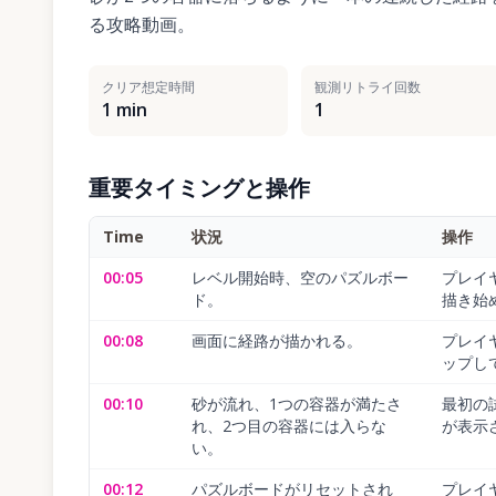
る攻略動画。
クリア想定時間
観測リトライ回数
1 min
1
重要タイミングと操作
Time
状況
操作
00:05
レベル開始時、空のパズルボー
プレイ
ド。
描き始
00:08
画面に経路が描かれる。
プレイ
ップし
00:10
砂が流れ、1つの容器が満たさ
最初の
れ、2つ目の容器には入らな
が表示
い。
00:12
パズルボードがリセットされ
プレイ