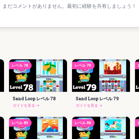
まだコメントがありません。最初に経験を共有しましょう！
レベル
78
レベル
79
Sand Loop レベル
78
Sand Loop レベル
79
ガイドを見る
→
ガイドを見る
→
レベル
85
レベル
86