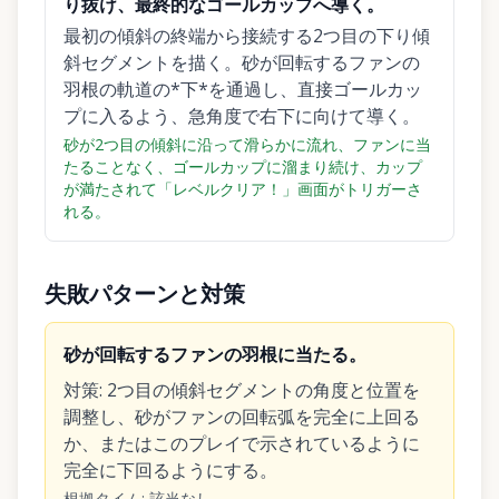
り抜け、最終的なゴールカップへ導く。
最初の傾斜の終端から接続する2つ目の下り傾
斜セグメントを描く。砂が回転するファンの
羽根の軌道の*下*を通過し、直接ゴールカッ
プに入るよう、急角度で右下に向けて導く。
砂が2つ目の傾斜に沿って滑らかに流れ、ファンに当
たることなく、ゴールカップに溜まり続け、カップ
が満たされて「レベルクリア！」画面がトリガーさ
れる。
失敗パターンと対策
砂が回転するファンの羽根に当たる。
対策
:
2つ目の傾斜セグメントの角度と位置を
調整し、砂がファンの回転弧を完全に上回る
か、またはこのプレイで示されているように
完全に下回るようにする。
根拠タイム
:
該当なし