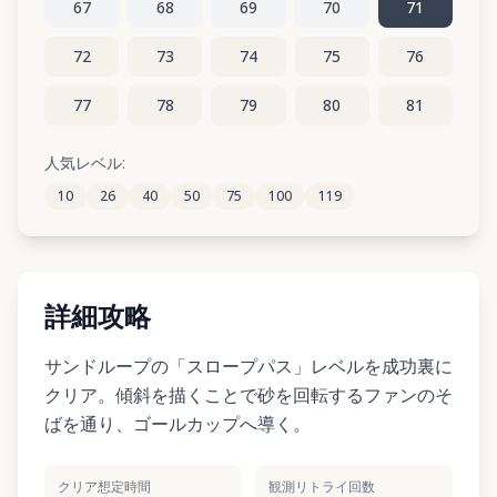
67
68
69
70
71
72
73
74
75
76
77
78
79
80
81
82
83
84
85
86
人気レベル:
10
26
40
50
75
100
119
87
88
89
90
91
詳細攻略
サンドループの「スロープパス」レベルを成功裏に
クリア。傾斜を描くことで砂を回転するファンのそ
ばを通り、ゴールカップへ導く。
クリア想定時間
観測リトライ回数