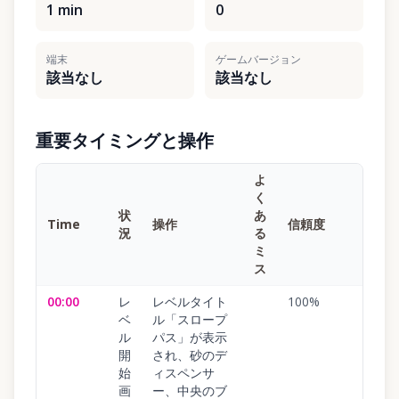
1 min
0
端末
ゲームバージョン
該当なし
該当なし
重要タイミングと操作
よ
く
状
あ
Time
操作
信頼度
況
る
ミ
ス
00:00
レ
レベルタイト
100
%
ベ
ル「スロープ
ル
パス」が表示
開
され、砂のデ
始
ィスペンサ
画
ー、中央のブ