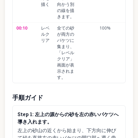
描く
向かう別
の線を描
きます。
00:10
レベ
全ての砂
100
%
ルク
が両方の
リア
バケツに
集まり、
「レベル
クリア」
画面が表
示されま
す。
手順ガイド
Step
1
:
左上の源からの砂を左の赤いバケツへ
導き入れます。
左上の砂山の近くから始まり、下方向に伸び
て砂を直接左の赤いバケツの開口部へ導く曲