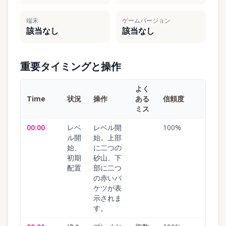
端末
ゲームバージョン
該当なし
該当なし
重要タイミングと操作
よく
Time
状況
操作
ある
信頼度
ミス
00:00
レベ
レベル開
100
%
ル開
始。上部
始、
に二つの
初期
砂山、下
配置
部に二つ
の赤いバ
ケツが表
示されま
す。