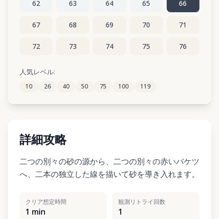
62
63
64
65
66
67
68
69
70
71
72
73
74
75
76
77
78
79
80
81
人気レベル:
10
26
40
50
75
100
119
82
83
84
85
86
詳細攻略
二つの別々の砂の源から、二つの別々の赤いバケツ
へ、二本の独立した線を描いて砂を導き入れます。
クリア想定時間
観測リトライ回数
1 min
1