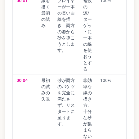
00:01
線を
プレイヤ
複数
100
%
描く
ーが一本
の
最初
の長い曲
源/
の試
線を描
ター
み
き、両方
ゲッ
の源から
トに
砂を導こ
一本
うとしま
の線
す。
を使
おう
とす
る
00:04
最初
砂が両方
非効
100
%
の試
のバケツ
率な
みの
を完全に
線の
失敗
満たさ
描き
ず、リス
方、
タートに
十分
至りま
な砂
す。
が集
まら
ない