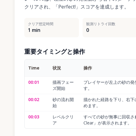
クリアされ、「Perfect!」スコアを達成します。
クリア想定時間
観測リトライ回数
1 min
0
重要タイミングと操作
Time
状況
操作
00:01
描画フェー
プレイヤーが左上の砂の発
ズ開始
す。
00:02
砂の流れ開
描かれた経路を下り、右下
始
めます。
00:03
レベルクリ
すべての砂が無事に回収され、「
ア
Clear」が表示されます。