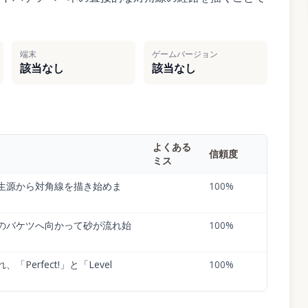
端末
ゲームバージョン
該当なし
該当なし
よくある
信頼度
ミス
生源から対角線を描き始めま
100
%
のバケツへ向かって砂が流れ始
100
%
Perfect!」と「Level
100
%