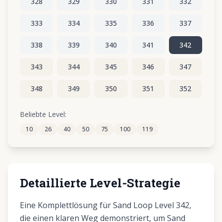
328
329
330
331
332
333
334
335
336
337
338
339
340
341
342
343
344
345
346
347
348
349
350
351
352
353
354
355
356
357
Beliebte Level:
10
26
40
50
75
100
119
358
359
360
361
362
Detaillierte Level-Strategie
Eine Komplettlösung für Sand Loop Level 342,
die einen klaren Weg demonstriert, um Sand