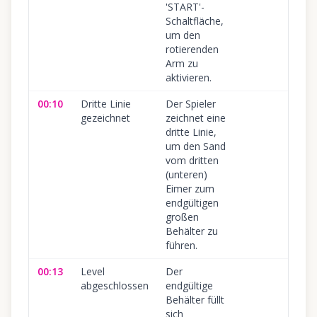
'START'-
Schaltfläche,
um den
rotierenden
Arm zu
aktivieren.
00:10
Dritte Linie
Der Spieler
1
gezeichnet
zeichnet eine
dritte Linie,
um den Sand
vom dritten
(unteren)
Eimer zum
endgültigen
großen
Behälter zu
führen.
00:13
Level
Der
1
abgeschlossen
endgültige
Behälter füllt
sich