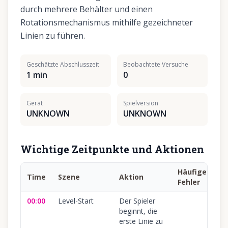
durch mehrere Behälter und einen
Rotationsmechanismus mithilfe gezeichneter
Linien zu führen.
Geschätzte Abschlusszeit
Beobachtete Versuche
1 min
0
Gerät
Spielversion
UNKNOWN
UNKNOWN
Wichtige Zeitpunkte und Aktionen
Häufiger
Time
Szene
Aktion
S
Fehler
00:00
Level-Start
Der Spieler
1
beginnt, die
erste Linie zu