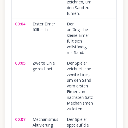
zeichnen, um
den Sand zu
führen.
00:04
Erster Eimer
Der
1
füllt sich
anfängliche
kleine Eimer
füllt sich
vollständig
mit Sand.
00:05
Zweite Linie
Der Spieler
1
gezeichnet
zeichnet eine
zweite Linie,
um den Sand
vom ersten
Eimer zum
nächsten Satz
Mechanismen
zu leiten.
00:07
Mechanismus-
Der Spieler
1
Aktivierung
tippt auf die