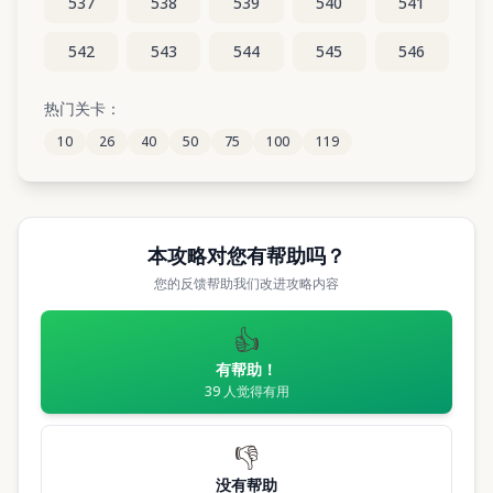
537
538
539
540
541
542
543
544
545
546
547
548
549
550
551
热门关卡：
10
26
40
50
75
100
119
552
553
554
555
556
本攻略对您有帮助吗？
您的反馈帮助我们改进攻略内容
👍
有帮助！
39
人觉得有用
👎
没有帮助