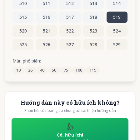
510
511
512
513
514
515
516
517
518
519
520
521
522
523
524
525
526
527
528
529
530
531
532
533
534
Màn phổ biến:
10
26
40
50
75
100
119
535
536
537
538
539
Hướng dẫn này có hữu ích không?
Phản hồi của bạn giúp chúng tôi cải thiện hướng dẫn
👍
Có, hữu ích!