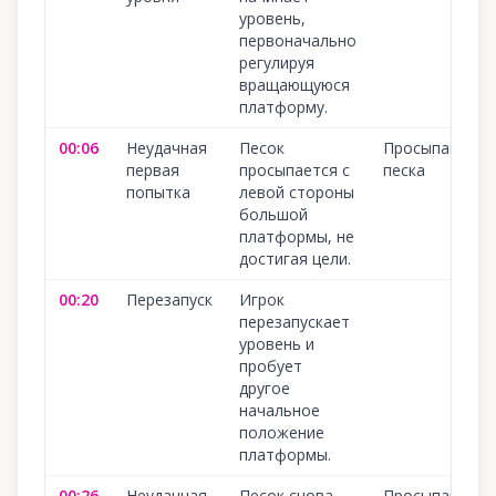
уровень,
первоначально
регулируя
вращающуюся
платформу.
00:06
Неудачная
Песок
Просыпание
первая
просыпается с
песка
попытка
левой стороны
большой
платформы, не
достигая цели.
00:20
Перезапуск
Игрок
перезапускает
уровень и
пробует
другое
начальное
положение
платформы.
00:26
Неудачная
Песок снова
Просыпание