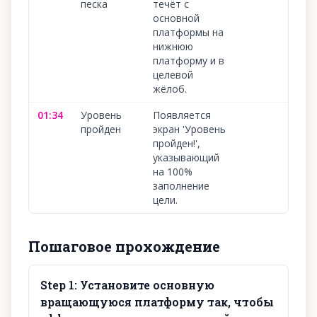
песка
течёт с
основной
платформы на
нижнюю
платформу и в
целевой
жёлоб.
01:34
Уровень
Появляется
пройден
экран 'Уровень
пройден!',
указывающий
на 100%
заполнение
цели.
Пошаговое прохождение
Step
1
:
Установите основную
вращающуюся платформу так, чтобы