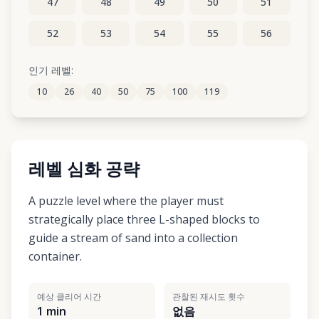
47
48
49
50
51
52
53
54
55
56
57
58
59
60
61
인기 레벨:
10
26
40
50
75
100
119
62
63
64
65
66
레벨 심화 공략
A puzzle level where the player must
strategically place three L-shaped blocks to
guide a stream of sand into a collection
container.
예상 클리어 시간
관찰된 재시도 횟수
1 min
없음