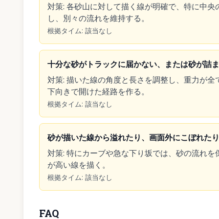
対策
:
各砂山に対して描く線が明確で、特に中央
し、別々の流れを維持する。
根拠タイム
:
該当なし
十分な砂がトラックに届かない、または砂が詰
対策
:
描いた線の角度と長さを調整し、重力が全
下向きで開けた経路を作る。
根拠タイム
:
該当なし
砂が描いた線から溢れたり、画面外にこぼれた
対策
:
特にカーブや急な下り坂では、砂の流れを
が高い線を描く。
根拠タイム
:
該当なし
FAQ